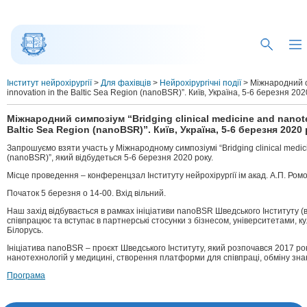
Інститут нейрохірургії
>
Для фахівців
>
Нейрохірургічні події
>
Міжнародний си
innovation in the Baltic Sea Region (nanoBSR)”. Київ, Україна, 5-6 березня 202
Міжнародний симпозіум “Bridging clinical medicine and nanote
Baltic Sea Region (nanoBSR)”. Київ, Україна, 5-6 березня 2020
Запрошуємо взяти участь у Міжнародному симпозіумі “Bridging clinical medicin
(nanoBSR)”, який відбудеться 5-6 березня 2020 року.
Місце проведення – конференцзал Інституту нейрохірургії ім акад. А.П. Ром
Початок 5 березня о 14-00. Вхід вільний.
Наш захід відбувається в рамках ініціативи nanoBSR Шведського Інституту (
співпрацює та вступає в партнерські стосунки з бізнесом, університетами, к
Білорусь.
Ініціатива nanoBSR – проєкт Шведського Інституту, який розпочався 2017 року
нанотехнологій у медицині, створення платформи для співпраці, обміну зн
Програма