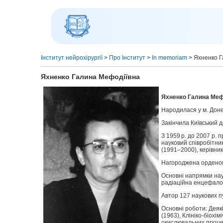
Інститут нейрохірургії
>
Про Інститут
>
In memoriam
>
Яхненко Г
Яхненко Галина Мефодіївна
Яхненко Галина Мефо
Народилася у м. Доне
Закінчила Київський д
З 1959 р. до 2007 р. 
науковий співробітни
(1991–2000), керівник 
Нагороджена орденом,
Основні напрямки нау
радіаційна енцефалоп
Автор 127 наукових п
Основні роботи: Деякі
(1963), Клініко-біохі
окислювальних процес