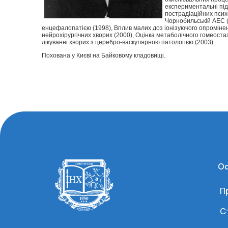
експериментальні під
пострадіаційних псих
Чорнобильській АЕС (
енцефалопатією (1998), Вплив малих доз іонізуючого опроміненн
нейрохірургічних хворих (2000), Оцінка метаболічного гомеостаз
лікуванні хворих з церебро-васкулярною патологією (2003).
Похована у Києві на Байковому кладовищі.
Ос
П
С