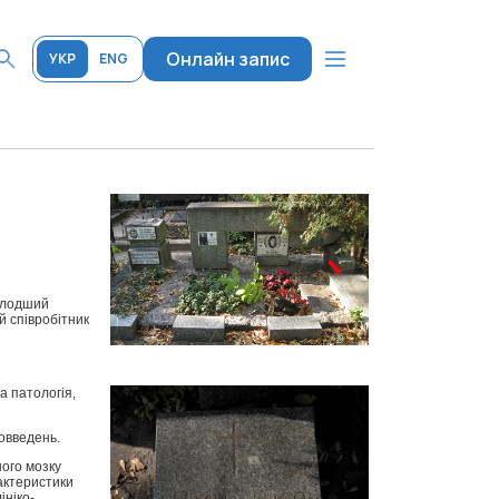
Онлайн запис
УКР
ENG
молодший
й співробітник
а патологія,
вовведень.
ного мозку
рактеристики
ініко-