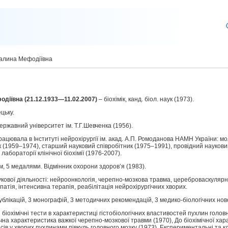
алина Мефодіївна
діївна (21.12.1933—11.02.2007)
– біохімік, канд. біол. наук (1973).
цьку.
ержавний університет ім. Т.Г.Шевченка (1956).
працювала в Інституті нейрохірургії ім. акад. А.П. Ромоданова НАМН України: 
к (1959–1974), старший науковий співробітник (1975–1991), провідний наукови
лабораторії клінічної біохімії (1976-2007).
 5 медалями. Відмінник охорони здоров’я (1983).
кової діяльності: нейроонкологія, черепно-мозкова травма, цереброваскулярн
атія, інтенсивна терапія, реабілітація нейрохірургічних хворих.
ублікацій, 3 монографій, 3 методичних рекомендацій, 3 медико-біологічних но
 біохімічні тести в характеристиці гістобіологічних властивостей пухлин голов
мічна характеристика важкої черепно-мозкової травми (1970), До біохімічної ха
ів у хворих пухлинами півкуль головного мозку (1973), Експериментальні та кл