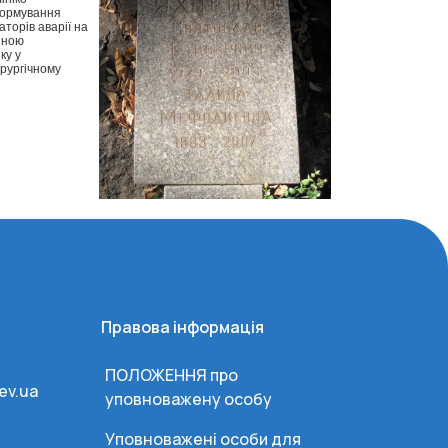
 формування
торів аварії на
йною
ку у
ірургічному
Правова інформація
ПОЛОЖЕННЯ про
ev.ua
уповноважену особу
Уповноважені особи для