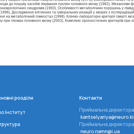
ходи до пошуку засобів лікування пухлин головного мозку (1982), Механізми
оневрологічних синдромів (1993), Особливості метаболічних порушень у ліквіда
1996), Дослідження клітинних та гуморальних реакцій у хворих з післярадіаці
я на метаболічний гомеостаз (1998), Клініко-лабораторні критерії смерті моз
у при гліомах головного мозку (2003), Комплекс прогностичних критеріїв при х
новні розділи
Контакти
Приймальна директора
ро Інститут
kantselyariya@neuro.ki
труктура
Приймальна директора
neuro.namn@i.ua