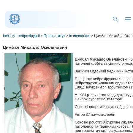
Інститут нейрохірургії
>
Про Інститут
>
In memoriam
>
Цимбал Михайло Оме
Цимбал Михайло Омелянович
Цимбал Михайло Омелянович (03
патології хребта та спинного мозк
Закінчив Одеський медичний інстит
Працював нейрохірургом Кіровоград
нейрохірургії: клінічним ординат
1991), науковим співробітником (1
У 1981 р. захистив кандидатську 
Нейрохірург вищої категорії.
Основні напрямки наукової діяльно
Автор 37 наукових робіт.
Основні роботи: Хірургічне лікув
патологією та травмами хребта; П
при травматичних пошкодженнях ш