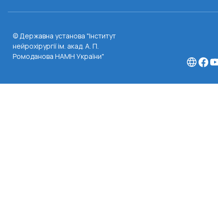
© Державна установа "Інститут
нейрохірургії ім. акад. А. П.
Ромоданова НАМН України"