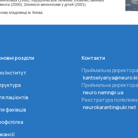
ингеомах (1998), Хирургическое лечение злокачественных
озга (2000), Злоякісні менінгеоми у дітей (2001).
ому кладовищі м. Києва.
новні розділи
Контакти
Приймальна директора
ро Інститут
kantselyariya@neuro.ki
труктура
Приймальна директора
neuro.namn@i.ua
ля пацієнтів
Реєстратура поліклінік
neurokarantin@ukr.net
ля фахівців
рофспілка
кансії