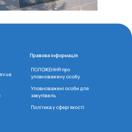
Правова інформація
ПОЛОЖЕННЯ про
ev.ua
уповноважену особу
Уповноважені особи для
и
закупівель
Політика у сфері якості