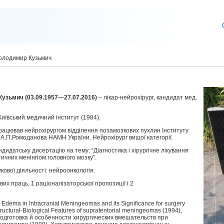
олодимир Кузьмич
узьмич (03.09.1957—27.07.2016)
– лікар-нейрохірург, кандидат мед.
Київський медичний інститут (1984).
 працював нейрохірургом відділення позамозкових пухлин Інституту
д. А.П.Ромоданова НАМН України. Нейрохірург вищої категорії.
ндидатську дисертацію на тему: “Діагностика і хірургічне лікування
ичних менінгіом головного мозку”.
кової діяльності: нейроонкологія.
их праць, 1 раціоналізаторської пропозиції і 2
Edema in Intracranial Meningeomas and its Significance for surgery
ructural-Biological Features of supratentorial meningeomas (1994),
дготовка й особенности хирургических вмешательств при