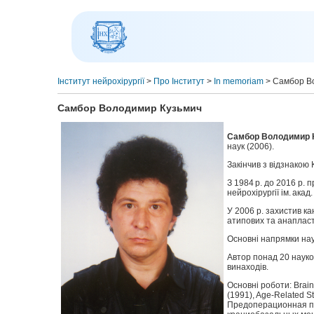
Інститут нейрохірургії
>
Про Інститут
>
In memoriam
>
Самбор В
Самбор Володимир Кузьмич
Самбор Володимир К
наук (2006).
Закінчив з відзнакою 
З 1984 р. до 2016 р.
нейрохірургії ім. ака
У 2006 р. захистив ка
атипових та анапласт
Основні напрямки нау
Автор понад 20 науков
винаходів.
Основні роботи: Brain 
(1991), Age-Related St
Предоперационная по