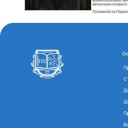
краниобазальных мен
менингеом головного м
Похований на Південн
Ос
П
С
Д
Д
П
Ва