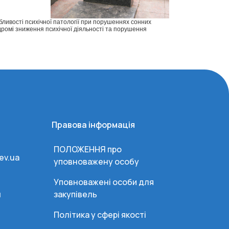
ливості психічної патології при порушеннях сонних
дромі зниження психічної діяльності та порушення
Правова інформація
ПОЛОЖЕННЯ про
ev.ua
уповноважену особу
Уповноважені особи для
и
закупівель
Політика у сфері якості