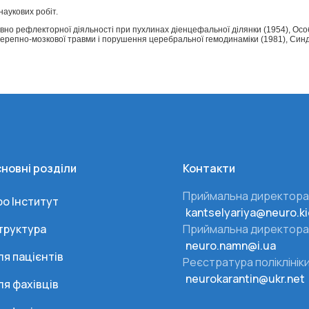
наукових робіт.
но рефлекторної діяльності при пухлинах діенцефальної ділянки (1954), Особ
и черепно-мозкової травми і порушення церебральної гемодинаміки (1981), Син
новні розділи
Контакти
Приймальна директора
ро Інститут
kantselyariya@neuro.ki
труктура
Приймальна директора
neuro.namn@i.ua
ля пацієнтів
Реєстратура поліклінік
neurokarantin@ukr.net
ля фахівців