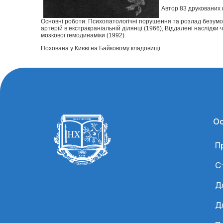
Автор 83 друкованих 
Основні роботи: Психопатологічні порушення та розлад безумов
артерій в екстракраніальній ділянці (1966), Віддалені наслідк
мозкової гемодинаміки (1992).
Похована у Києві на Байковому кладовищі.
Ос
П
С
Д
Д