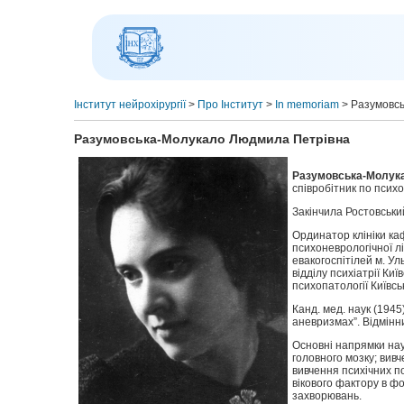
Інститут нейрохірургії
>
Про Інститут
>
In memoriam
>
Разумовс
Разумовська-Молукало Людмила Петрівна
Разумовська-Молукал
співробітник по психо
Закінчила Ростовськи
Ординатор клініки ка
психоневрологічної лі
евакогоспітілей м. У
відділу психіатрії Ки
психопатології Київськ
Канд. мед. наук (194
аневризмах”. Відмінн
Основні напрямки нау
головного мозку; вив
вивчення психічних по
вікового фактору в ф
захворювань.