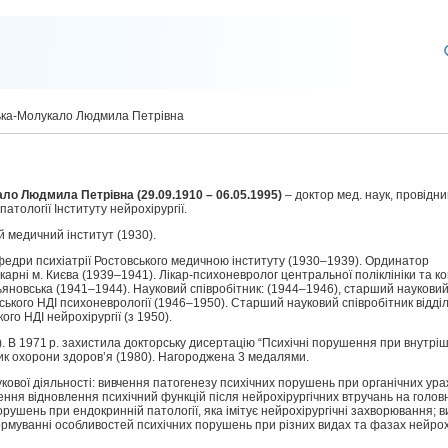
ька-Молукало Людмила Петрівна
о Людмила Петрівна (29.09.1910 – 06.05.1995)
– доктор мед. наук, провідн
патології Інституту нейрохірургії.
й медичний інститут (1930).
федри психіатрії Ростовського медичною інституту (1930–1939). Ординатор
карні м. Києва (1939–1941). Лікар-психоневролог центральної поліклініки та к
льяновська (1941–1944). Науковий співробітник: (1944–1946), старший науковий
ївського НДІ психоневрології (1946–1950). Старший науковий співробітник відділ
ого НДІ нейрохірургії (з 1950).
5). В 1971 р. захистила докторську дисертацію “Психічні порушення при внутр
ик охорони здоров’я (1980). Нагороджена 3 медалями.
кової діяльності: вивчення патогенезу психічних порушень при органічних ур
чення відновлення психічний функцій після нейрохірургічних втручань на голов
рушень при ендокринній патології, яка імітує нейрохірургічні захворювання; в
ормуванні особливостей психічних порушень при різних видах та фазах нейрох