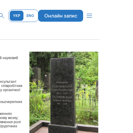
Онлайн запис
УКР
ENG
ий науковий
онсультант
 співробітник
у органічної
ішньочерепних
аженнях
ному мозку;
ивчення ролі
ірургічних