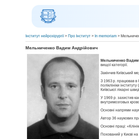
Інститут нейрохірургії
>
Про Інститут
>
In memoriam
>
Мельниче
Мельниченко Вадим Андрійович
Мельниченко Вадим 
вищої категорії.
Закінчив Київський ме
З 1963 р. працював в 
поліклініки інституту
Київської лікарні шви
У 1969 р. захистив к
внутримозговых кров
Основні напрями науко
Автор 36 наукових пр
Основні праці: «Кліні
Похований у Києві на