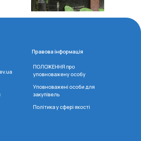
Правова інформація
ПОЛОЖЕННЯ про
ev.ua
уповноважену особу
Уповноважені особи для
и
закупівель
Політика у сфері якості