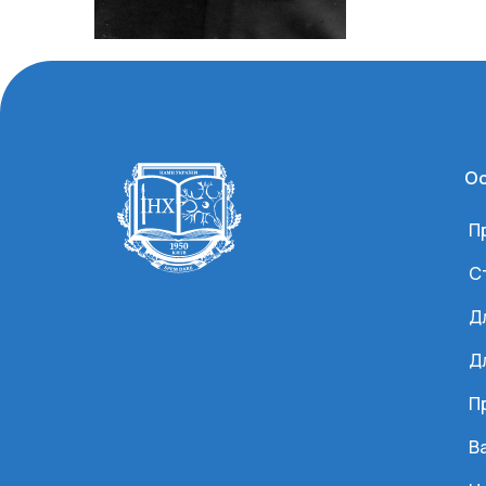
Ос
П
С
Д
Д
П
Ва