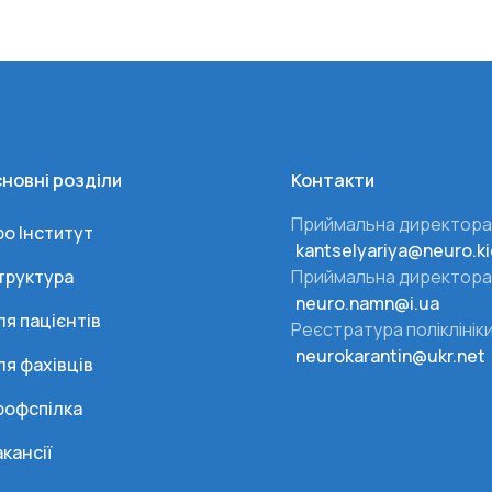
новні розділи
Контакти
Приймальна директора
ро Інститут
kantselyariya@neuro.ki
труктура
Приймальна директора
neuro.namn@i.ua
ля пацієнтів
Реєстратура поліклінік
neurokarantin@ukr.net
ля фахівців
рофспілка
кансії