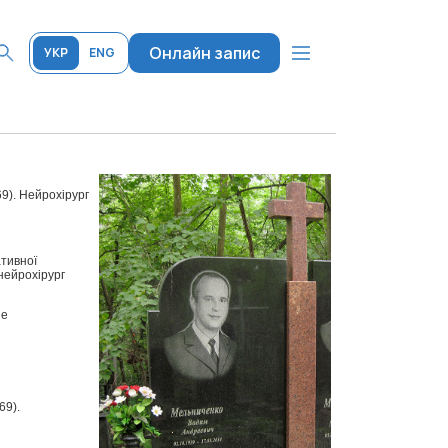
Онлайн запис
УКР
ENG
69). Нейрохірург
ативної
-нейрохірург
ие
69).