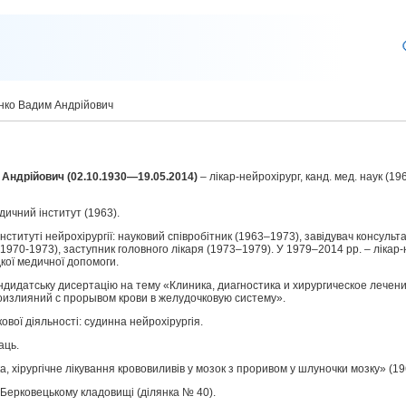
нко Вадим Андрійович
Андрійович (02.10.1930—19.05.2014)
– лікар-нейрохірург, канд. мед. наук (19
дичний інститут (1963).
Інституті нейрохірургії: науковий співробітник (1963–1973), завідувач консульт
 (1970-1973), заступник головного лікаря (1973–1979). У 1979‒2014 рр. – лікар
дкої медичної допомоги.
андидатську дисертацію на тему «Клиника, диагностика и хирургическое лечен
оизлияний с прорывом крови в желудочковую систему».
вої діяльності: судинна нейрохірургія.
аць.
ка, хірургічне лікування крововиливів у мозок з проривом у шлуночки мозку» (19
 Берковецькому кладовищі (ділянка № 40).