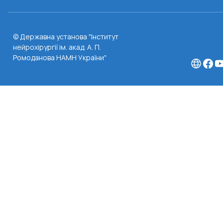
© Державна установа "Інститут
нейрохірургії ім. акад. А. П.
Ромоданова НАМН України"