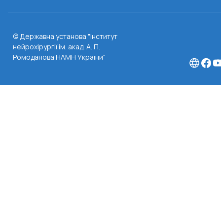
© Державна установа "Інститут
нейрохірургії ім. акад. А. П.
Ромоданова НАМН України"