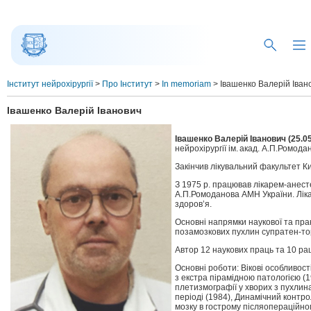
Інститут нейрохірургії
>
Про Інститут
>
In memoriam
>
Івашенко Валерій Іван
Івашенко Валерій Іванович
Івашенко Валерій Іванович (25.0
нейрохірургії ім. акад. А.П.Ромод
Закінчив лікувальний факультет Ки
З 1975 р. працював лікарем-анестез
А.П.Ромоданова АМН України. Лікар
здоров’я.
Основні напрямки наукової та прак
позамозкових пухлин супратен-тор
Автор 12 наукових праць та 10 ра
Основні роботи: Вікові особливост
з екстра пірамідною патологією (
плетизмографії у хворих з пухлин
періоді (1984), Динамічний контр
мозку в гострому післяопераційном