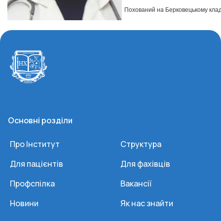
Похований на Берковецькому кладо
Основні розділи
Про Інститут
Структура
Для пацієнтів
Для фахівців
Профспілка
Вакансії
Новини
Як нас знайти