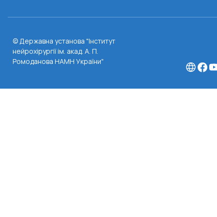
© Державна установа "Інститут
нейрохірургії ім. акад. А. П.
Ромоданова НАМН України"