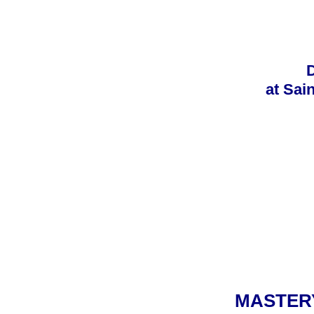
at Sai
MASTERY