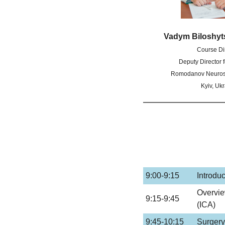
Vadym Biloshyt
Course Di
Deputy Director 
Romodanov Neurosur
Kyiv, Uk
9:00-9:15
Introdu
Overview
9:15-9:45
(ICA)
9:45-10:15
Surgery