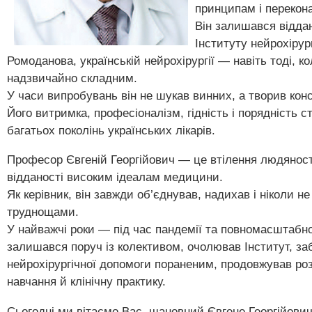
принципам і перекон
Він залишався відда
Інституту нейрохірург
Ромоданова, українській нейрохірургії — навіть тоді, 
надзвичайно складним.
У часи випробувань він не шукав винних, а творив конс
Його витримка, професіоналізм, гідність і порядність 
багатьох поколінь українських лікарів.
Професор Євгеній Георгійович — це втілення людяност
відданості високим ідеалам медицини.
Як керівник, він завжди об’єднував, надихав і ніколи н
труднощами.
У найважчі роки — під час пандемії та повномасштабно
залишався поруч із колективом, очолював Інститут, з
нейрохірургічної допомоги пораненим, продовжував роз
навчання й клінічну практику.
Сьогодні ми вітаємо Вас, шановний Євгене Георгійовичу