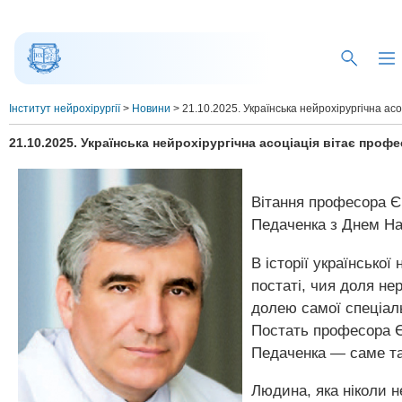
Інститут нейрохірургії
>
Новини
>
21.10.2025. Українська нейрохірургічна а
21.10.2025. Українська нейрохірургічна асоціація вітає про
Вітання професора Єв
Педаченка з Днем Н
В історії української 
постаті, чия доля не
долею самої спеціаль
Постать професора Є
Педаченка — саме та
Людина, яка ніколи 