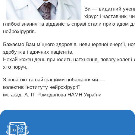
Ви — видатний учен
хірург і наставник, ч
глибокі знання та відданість справі стали прикладом д
нейрохірургів.
Бажаємо Вам міцного здоров’я, невичерпної енергії, но
здобутків і вдячних пацієнтів.
Нехай кожен день приносить натхнення, повагу колег і
хто поруч.
З повагою та найкращими побажаннями —
колектив Інституту нейрохірургії
ім. акад. А. П. Ромоданова НАМН України