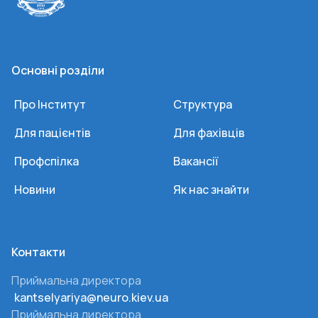
Основні розділи
Про Інститут
Структура
Для пацієнтів
Для фахівців
Профспілка
Вакансії
Новини
Як нас знайти
Контакти
Приймальна директора
kantselyariya@neuro.kiev.ua
Приймальна директора