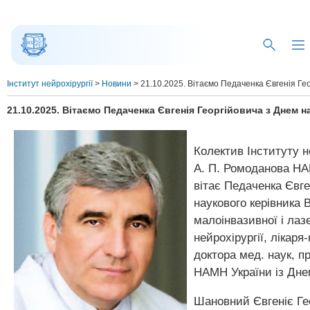
Інститут нейрохірургії
>
Новини
>
21.10.2025. Вітаємо Педаченка Євгенія Ге
21.10.2025. Вітаємо Педаченка Євгенія Георгійовича з Днем 
Колектив Інституту не
А. П. Ромоданова Н
вітає Педаченка Євге
наукового керівника 
малоінвазивної і лаз
нейрохірургії, лікаря
доктора мед. наук, п
НАМН України із Дне
Шановний Євгеніє Ге