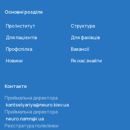
Основні розділи
Про Інститут
Структура
Для пацієнтів
Для фахівців
Профспілка
Вакансії
Новини
Як нас знайти
Контакти
Приймальна директора
kantselyariya@neuro.kiev.ua
Приймальна директора
neuro.namn@i.ua
Реєстратура поліклініки