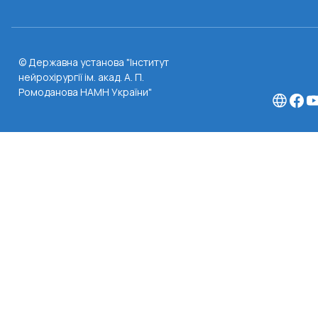
© Державна установа "Інститут
нейрохірургії ім. акад. А. П.
Ромоданова НАМН України"