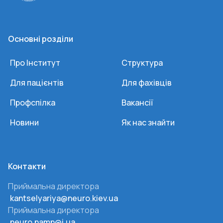
Основні розділи
Про Інститут
Структура
Для пацієнтів
Для фахівців
Профспілка
Вакансії
Новини
Як нас знайти
Контакти
Приймальна директора
kantselyariya@neuro.kiev.ua
Приймальна директора
neuro.namn@i.ua