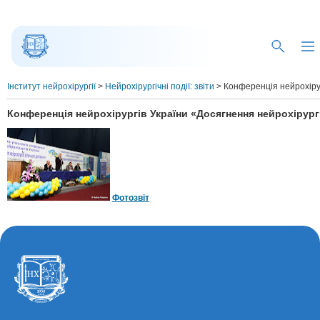
Інститут нейрохірургії
>
Нейрохірургічні події: звіти
>
Конференція нейрохірур
Конференція нейрохірургів України «Досягнення нейрохірургії
Фотозвіт