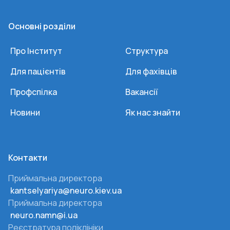
Основні розділи
Про Інститут
Структура
Для пацієнтів
Для фахівців
Профспілка
Вакансії
Новини
Як нас знайти
Контакти
Приймальна директора
kantselyariya@neuro.kiev.ua
Приймальна директора
neuro.namn@i.ua
Реєстратура поліклініки