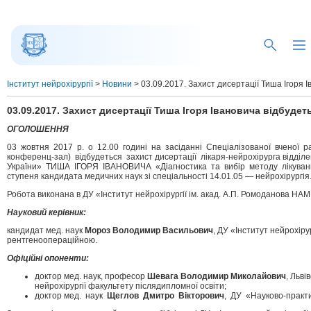
Інститут нейрохірургії
>
Новини
>
03.09.2017. Захист дисертації Тиша Ігоря 
03.09.2017. Захист дисертації Тиша Ігоря Івановича відбудет
ОГОЛОШЕННЯ
03 жовтня 2017 р. о 12.00 годині на засіданні Спеціалізованої вченої рад
конференц-зал) відбудеться захист дисертації лікаря-нейрохірурга відділе
України» ТИША ІГОРЯ ІВАНОВИЧА «Діагностика та вибір методу лікування о
ступеня кандидата медичних наук зі спеціальності 14.01.05 — нейрохірургія
Робота виконана в ДУ «Інститут нейрохірургії ім. акад. А.П. Ромоданова НАМ
Науковий керівник:
кандидат мед. наук
Мороз Володимир Васильович
, ДУ «Інститут нейрохіру
рентгеноопераційною.
Офіційні опоненти:
доктор мед. наук, професор
Шевага Володимир Миколайович
, Льв
нейрохірургії факультету післядипломної освіти;
доктор мед. наук
Щеглов Дмитро Вікторович
, ДУ «Науково-практи