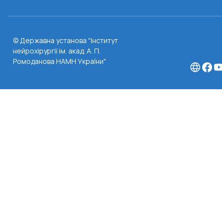
© Державна установа "Інститут
нейрохірургії ім. акад. А. П.
Ромоданова НАМН України"