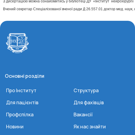
З дисертацією можна ознайомитись у бібліотеці ДУ «Інститут нейрохірургії і
Вчений секретар Спеціалізованої вченої ради Д 26.557.01 доктор мед. наук, с
Основні розділи
Про Інститут
Структура
Для пацієнтів
Для фахівців
Профспілка
Вакансії
Новини
Як нас знайти