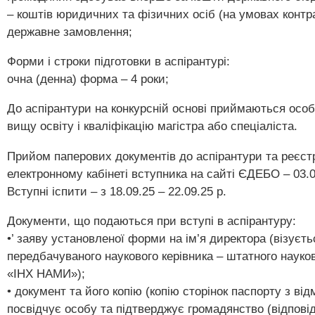
– коштів юридичних та фізичних осіб (на умовах контр
державне замовлення;
Форми і строки підготовки в аспірантурі:
очна (денна) форма – 4 роки;
До аспірантури на конкурсній основі приймаються особ
вищу освіту і кваліфікацію магістра або спеціаліста.
Прийом паперових документів до аспірантури та реєстр
електронному кабінеті вступника на сайті ЄДЕБО – 03.09
Вступні іспити – з 18.09.25 – 22.09.25 р.
Документи, що подаються при вступі в аспірантуру:
•’ заяву установленої форми на ім’я директора (візуєт
передбачуваного наукового керівника – штатного науко
«ІНХ НАМИ»);
• документ та його копію (копію сторінок паспорту з від
посвідчує особу та підтверджує громадянство (відповід