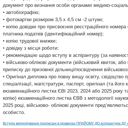
документ про визнання особи органами медико-соціаль
• автобіографію;
• фотокартки розміром 3,5 х 4,5 см -2 штуки;
• копію довідки про присвоєння реєстраційного номера 
платника податків (ідентифікаційний номер);
• копію трудової книжки;
• довідку з місця роботи;
• рекомендацію щодо вступу в аспірантуру (за наявност
• військово-облікові документи (військовий квиток, або
приписку до призовної дільниці/посвідчення військовоз
• Оригінал диплома про повну вищу освіту, свідоцтво 
спеціалізації, магістратури, паспорт, оригінал (та його 
екзаменаційного листка ЄВІ 2023, 2024 або 2025 року та
копію) екзаменаційного листка ЄВВ з методології наук
2025 році, військово- облікові документи пред’являють
особисто.
Вступні випробування прописані в правилах ПРИЙОМУ ДО аспірантури ДУ