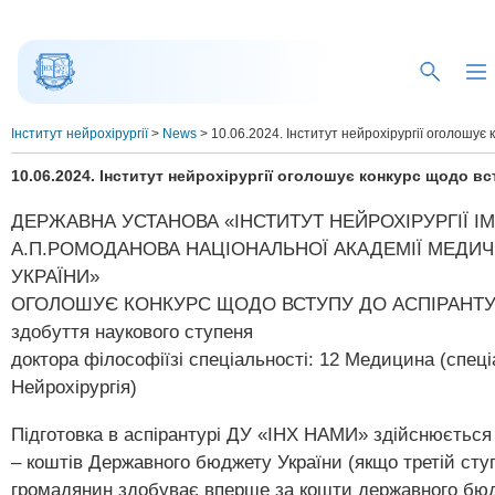
Інститут нейрохірургії
>
News
>
10.06.2024. Інститут нейрохірургії оголошує
10.06.2024. Інститут нейрохірургії оголошує конкурс щодо вс
ДЕРЖАВНА УСТАНОВА «ІНСТИТУТ НЕЙРОХІРУРГІЇ ІМ
А.П.РОМОДАНОВА НАЦІОНАЛЬНОЇ АКАДЕМІЇ МЕДИЧ
УКРАЇНИ»
ОГОЛОШУЄ КОНКУРС ЩОДО ВСТУПУ ДО АСПІРАНТУРИ
здобуття наукового ступеня
доктора філософіїзі спеціальності: 12 Медицина (спеціа
Нейрохірургія)
Підготовка в аспірантурі ДУ «ІНХ НАМИ» здійснюється 
– коштів Державного бюджету України (якщо третій ступ
громадянин здобуває вперше за кошти державного бюдж