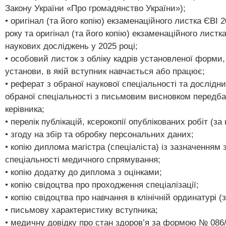
Закону України «Про громадянство України»);
• оригінал (та його копію) екзаменаційного листка ЄВІ 
року та оригінал (та його копію) екзаменаційного листк
наукових досліджень у 2025 році;
• особовий листок з обліку кадрів установленої форми,
установи, в якій вступник навчається або працює;
• реферат з обраної наукової спеціальності та дослідн
обраної спеціальності з письмовим висновком передба
керівника;
• перелік публікацій, ксерокопії опублікованих робіт (за 
• згоду на збір та обробку персональних даних;
• копію диплома магістра (спеціаліста) із зазначенням 
спеціальності медичного спрямування;
• копію додатку до диплома з оцінками;
• копію свідоцтва про проходження спеціалізації;
• копію свідоцтва про навчання в клінічній ординатурі (з
• письмову характеристику вступника;
• медичну довідку про стан здоров’я за формою № 086/