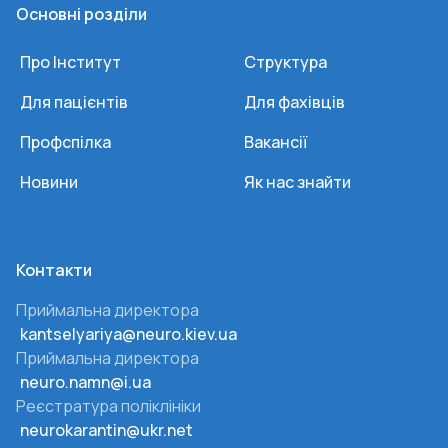
Основні розділи
Про Інститут
Структура
Для пацієнтів
Для фахівців
Профспілка
Вакансії
Новини
Як нас знайти
Контакти
Приймальна директора
kantselyariya@neuro.kiev.ua
Приймальна директора
neuro.namn@i.ua
Реєстратура поліклініки
neurokarantin@ukr.net