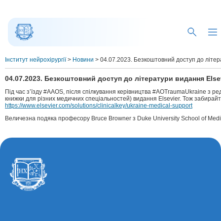
Інститут нейрохірургії
>
Новини
>
04.07.2023. Безкоштовний доступ до літер
04.07.2023. Безкоштовний доступ до літератури видання Else
Під час з’їзду #AAOS, після спілкування керівництва #AOTraumaUkraine з р
книжки для різних медичних спеціальностей) видання Elsevier. Тож забирай
https://www.elsevier.com/solutions/clinicalkey/ukraine-medical-support
Величезна подяка професору Bruce Browner з Duke University School of Med