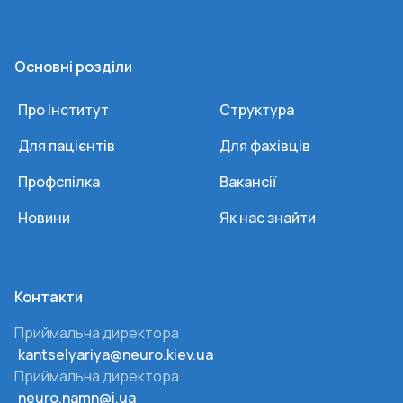
Основні розділи
Про Інститут
Структура
Для пацієнтів
Для фахівців
Профспілка
Вакансії
Новини
Як нас знайти
Контакти
Приймальна директора
kantselyariya@neuro.kiev.ua
Приймальна директора
neuro.namn@i.ua