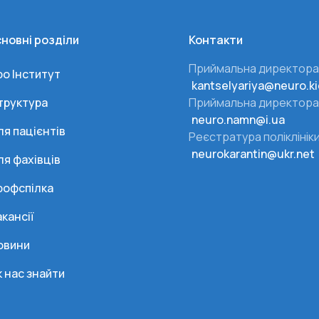
новні розділи
Контакти
Приймальна директора
ро Інститут
kantselyariya@neuro.ki
труктура
Приймальна директора
neuro.namn@i.ua
ля пацієнтів
Реєстратура поліклінік
neurokarantin@ukr.net
ля фахівців
рофспілка
кансії
овини
к нас знайти