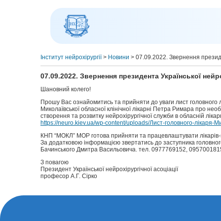
Інститут нейрохірургії
>
Новини
>
07.09.2022. Звернення президе
07.09.2022. Звернення президента Української нейро
Шановний колего!
Прошу Вас ознайомитись та прийняти до уваги лист головного 
Миколаївської обласної клінічної лікарні Петра Римара про необ
створення та розвитку нейрохірургічної служби в обласній лікар
https://neuro.kiev.ua/wp-content/uploads/Лист-головного-лікаря-М
КНП “МОКЛ” МОР готова прийняти та працевлаштувати лікарів-н
За додатковою інформацією звертатись до заступника головного 
Бачинського Дмитра Васильовича. тел. 0977769152, 0957001815
З повагою
Президент Української нейрохірургічної асоціації
професор А.Г. Сірко