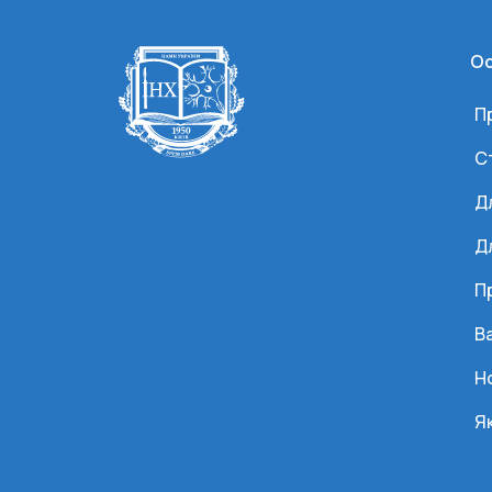
Ос
П
С
Д
Д
П
Ва
Н
Я