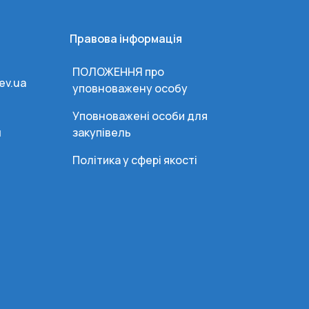
Правова інформація
ПОЛОЖЕННЯ про
ev.ua
уповноважену особу
Уповноважені особи для
и
закупівель
Політика у сфері якості