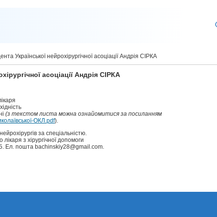
нта Української нейрохірургічної асоціації Андрія СІРКА
хірургічної асоціації Андрія СІРКА
лікаря
хідність
ні
(з текстом листа можна ознайомитися за посиланням
иколаївської-ОКЛ.pdf
).
ейрохірургів за спеціальністю.
лікаря з хірургічної допомоги
. Ел. пошта bachinskiy28@gmail.com.