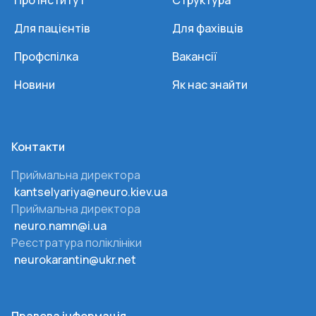
Про Інститут
Структура
Для пацієнтів
Для фахівців
Профспілка
Вакансії
Новини
Як нас знайти
Контакти
Приймальна директора
kantselyariya@neuro.kiev.ua
Приймальна директора
neuro.namn@i.ua
Реєстратура поліклініки
neurokarantin@ukr.net