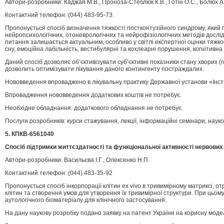
Автори-розробники: Каджая М.В., Проноза-Стеблюк К.В., Готін О.С., Болюх А.С
Контактний телефон: (044) 483-95-73.
Пропонується спосіб визначення тяжкості постконтузійного синдрому, який г
нейропсихологічних, отоневрологічних та нейрофізіологічних методів дослід
питання залишається актуальним, особливо у світлі експертної оцінки тяжко
сну, емоційна лабільність, вестибулярні та кохлеарні порушення, когнітивн
Даний спосіб дозволяє об’єктивізувати суб’єктивні показники стану хворих (
дозволить оптимізувати лікування даного контингенту постраждалих.
Нововведення впроваджено в лікувальну практику Державної установи «Інсти
Впровадження нововведення додаткових коштів не потребує.
Необхідне обладнання: додаткового обладнання не потребує.
Послуги розробників: курси стажування, лекції, інформаційні семінари, наук
5. КПКВ-6561040
Спосіб підтримки життєздатності та функціональної активності нервови
Автори-розробники: Васильєва І.Г., Олексенко Н.П.
Контактний телефон: (044) 483-35-92
Пропонується спосіб інкорпорації клітин ex vivo в тривимірному матриксі,
клітин та створення умов для утворення їх тривимірної структури. При цьо
аутологічного біоматеріалу для клінічного застосування.
На дану наукову розробку подано заявку на патент України на корисну моде