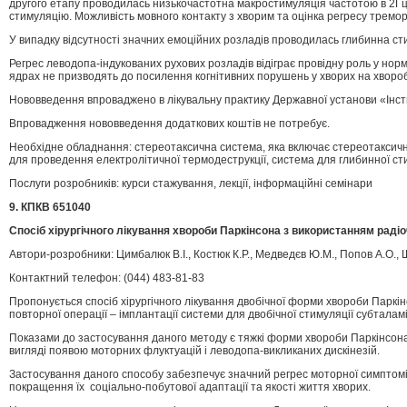
другого етапу проводилась низькочастотна макростимуляція частотою в 2Гц, 
стимуляцію. Можливість мовного контакту з хворим та оцінка регресу тремор
У випадку відсутності значних емоційних розладів проводилась глибинна ст
Регрес леводопа-індукованих рухових розладів відіграє провідну роль у норм
ядрах не призводять до посилення когнітивних порушень у хворих на хворо
Нововведення впроваджено в лікувальну практику Державної установи «Інсти
Впровадження нововведення додаткових коштів не потребує.
Необхідне обладнання: стереотаксична система, яка включає стереотаксичн
для проведення електролітичної термодеструкції, система для глибинної сти
Послуги розробників: курси стажування, лекції, інформаційні семінари
9. КПКВ 651040
Спосіб хірургічного лікування хвороби Паркінсона з використанням радіоч
Автори-розробники: Цимбалюк В.І., Костюк К.Р., Медведєв Ю.М., Попов А.О., Ш
Контактний телефон: (044) 483-81-83
Пропонується спосіб хірургічного лікування двобічної форми хвороби Паркі
повторної операції – імплантації системи для двобічної стимуляції субталам
Показами до застосування даного методу є тяжкі форми хвороби Паркінсона
вигляді появою моторних флуктуацій і леводопа-викликаних дискінезій.
Застосування даного способу забезпечує значний регрес моторної симптомів
покращення їх соціально-побутової адаптації та якості життя хворих.