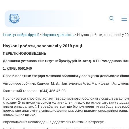
Інститут нейрохірургії
>
Наукова діяльність
>
Наукові роботи, завершені у 20
Наукові роботи, завершені у 2019 році
ПЕРЕЛІК НОВОВВЕДЕНЬ
Державна установа «Інститут нейрохірургії ім. акад. А.П. Ромоданова На
1. КПКВ: 6561040
Спосіб пластики твердої мозкової оболонки у ссавців за допомогою біопо
Автори-розробники: Каджая М. В., Пантелейчук А. Б., Малишева Т.А., Шмельо
Контактний телефон : (044) 486-46-08.
Пропонується спосіб пластики твердої мозкової оболонки у ссавців за допомог
хітозану, 2- плівкою на основі колагену, 3- плівкою на основі хітозану з д
плівки епідурально ). Передбачається, що біополімерні плівки будуть резор
нормальне анатомічне співвідношення між усіма шарами операційної рани, 
піддослідних щурах.
Впровадження нововведення додаткових коштів не потребує.