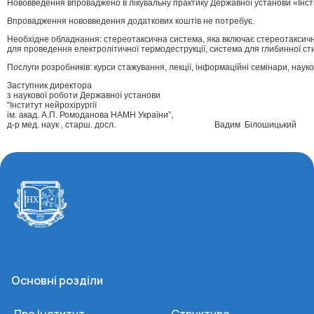
Нововведення впроваджено в лікувальну практику Державної установи «Інсти
Впровадження нововведення додаткових коштів не потребує.
Необхідне обладнання: стереотаксична система, яка включає стереотаксичн
для проведення електролітичної термодеструкції, система для глибинної сти
Послуги розробників: курси стажування, лекції, інформаційні семінари, наук
Заступник директора
з наукової роботи Державної установи
“Інститут нейрохірургії
ім. акад. А.П. Ромоданова НАМН України”,
д-р мед. наук , старш. досл. Вадим Білошицький
Основні розділи