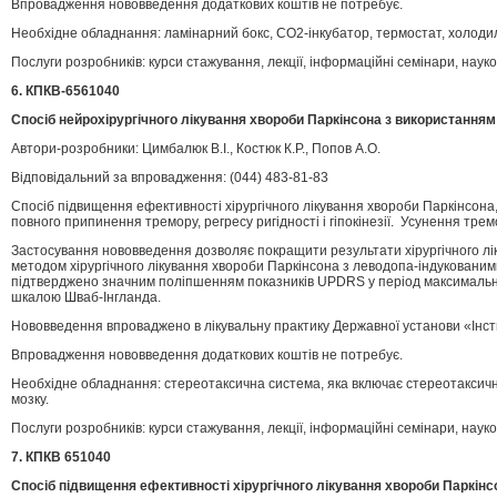
Впровадження нововведення додаткових коштів не потребує.
Необхідне обладнання: ламінарний бокс, СО2-інкубатор, термостат, холодил
Послуги розробників: курси стажування, лекції, інформаційні семінари, наук
6. КПКВ-6561040
Спосіб нейрохірургічного лікування хвороби Паркінсона з використання
Автори-розробники: Цимбалюк В.І., Костюк К.Р., Попов А.О.
Відповідальний за впровадження: (044) 483-81-83
Спосіб підвищення ефективності хірургічного лікування хвороби Паркінсона,
повного припинення тремору, регресу ригідності і гіпокінезії. Усунення тр
Застосування нововведення дозволяє покращити результати хірургічного л
методом хірургічного лікування хвороби Паркінсона з леводопа-індукованим
підтверджено значним поліпшенням показників UPDRS у період максимально
шкалою Шваб-Інгланда.
Нововведення впроваджено в лікувальну практику Державної установи «Інсти
Впровадження нововведення додаткових коштів не потребує.
Необхідне обладнання: стереотаксична система, яка включає стереотаксичну
мозку.
Послуги розробників: курси стажування, лекції, інформаційні семінари, наук
7. КПКВ 651040
Спосіб підвищення ефективності хірургічного лікування хвороби Паркін