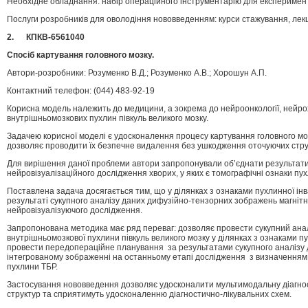
Необхідне обладнання: набір операційного інструментарію для експеримент
Послуги розробників для оволодіння нововведенням: курси стажування, лекці
2. КПКВ-6561040
Спосіб картування головного мозку.
Автори-розробники: Розуменко В.Д.; Розуменко А.В.; Хорошун А.П.
Контактний телефон: (044) 483-92-19
Корисна модель належить до медицини, а зокрема до нейроонкології, нейрохі
внутрішньомозкових пухлин півкуль великого мозку.
Задачею корисної моделі є удосконалення процесу картування головного моз
дозволяє проводити їх безпечне видалення без ушкодження оточуючих стру
Для вирішення даної проблеми автори запропонували об’єднати результати 
нейровізуалізаційного дослідження хворих, у яких є томографічні ознаки пу
Поставлена задача досягається тим, що у ділянках з ознаками пухлинної інв
результаті сукупного аналізу даних дифузійно-тензорних зображень магнітн
нейровізуалізуючого дослідження.
Запропонована методика має ряд переваг: дозволяє провести сукупний аналі
внутрішньомозкової пухлини півкуль великого мозку у ділянках з ознаками п
провести передопераційне планування за результатами сукупного аналізу д
інтегрованому зображенні на останньому етапі дослідження з визначенням о
пухлини ТБР.
Застосування нововведення дозволяє удосконалити мультимодальну діагнос
структур та сприятимуть удосконаленню діагностично-лікувальних схем.