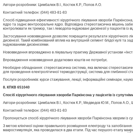
Автори-розробники: Цимбалюк В.І., Костюк К.Р., Попов А.О.
Контактний телефон: (044) 483-81-83
Спосіб підвищення ефективності хірургічного лікування хвороби Паркінсона,
ядро та заднє вентрооральне ядро. Відповідна стереотаксична мішень забезп
контролювати як тремор, так і леводопа-індуковані дискінезії у пацієнтів і
Застосування нововведення дозволяє покращити результати хірургічного лі
дискінезії. Такий комбінований вплив на внутрішній сегмент блідої кулі та
індукованими дискінезіями.
Нововведення впроваджено в лікувальну практику Державної установи «Інсти
Впровадження нововведення додаткових коштів не потребує.
Необхідне обладнання: стереотаксична система, яка включає стереотаксичн
для проведення електролітичної термодеструкції, система для глибинної сти
Послуги розробників: курси стажування, лекції, інформаційні семінари, наук
8. КПКВ 651040
Спосіб хірургічного лікування хвороби Паркінсона у пацієнтів із супутн
Автори-розробники: Цимбалюк В.І., Костюк К.Р., Медведєв Ю.М., Попов А.О., Ш
Контактний телефон: (044) 483-81-83
Пропонується спосіб хірургічного лікування хвороби Паркінсона хворим із су
З метою клінічної оцінки правильного розміщення електроду та запобігання
макростимуляція, яка проводилася в два етапи. Під час першого етапу макро