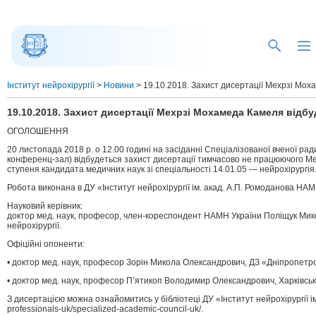
Інститут нейрохірургії
>
Новини
>
19.10.2018. Захист дисертації Мехрзі Мох
19.10.2018. Захист дисертації Мехрзі Мохамеда Камеля відбу
ОГОЛОШЕННЯ
20 листопада 2018 р. о 12.00 годині на засіданні Спеціалізованої вченої ради
конференц-зал) відбудеться захист дисертації тимчасово не працюючого Мехр
ступеня кандидата медичних наук зі спеціальності 14.01.05 — нейрохірургія
Робота виконана в ДУ «Інститут нейрохірургії ім. акад. А.П. Ромоданова НАМ
Науковий керівник:
доктор мед. наук, професор, член-кореспондент НАМН України Поліщук Мико
нейрохірургії.
Офіційні опоненти:
• доктор мед. наук, професор Зорін Микола Олександрович, ДЗ «Дніпропетр
• доктор мед. наук, професор П’ятикоп Володимир Олександрович, Харківськ
З дисертацією можна ознайомитись у бібліотеці ДУ «Інститут нейрохірургії ім.
professionals-uk/specialized-academic-council-uk/.