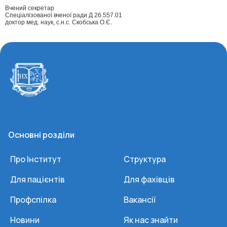
Вчений секретар
Спеціалізованої вченої ради Д 26.557.01
доктор мед. наук, с.н.с. Скобська О.Є.
Основні розділи
Про Інститут
Структура
Для пацієнтів
Для фахівців
Профспілка
Вакансії
Новини
Як нас знайти