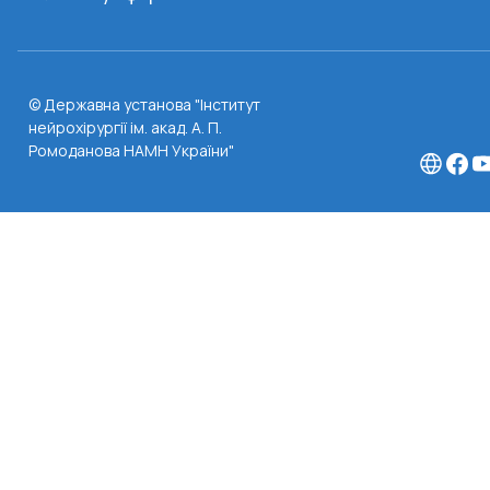
© Державна установа "Інститут
нейрохірургії ім. акад. А. П.
Ромоданова НАМН України"