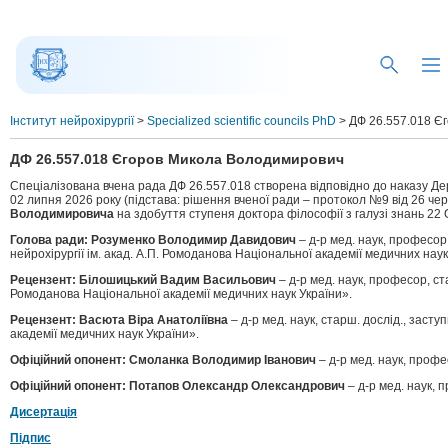
Інститут нейрохірургії
>
Specialized scientific councils PhD
>
ДФ 26.557.018 Є
ДФ 26.557.018 Єгоров Микола Володимирович
Спеціалізована вчена рада ДФ 26.557.018 створена відповідно до наказу Дер
02 липня 2026 року (підстава: рішення вченої ради – протокол №9 від 26 че
Володимировича
на здобуття ступеня доктора філософії з галузі знань 22
Голова ради: Розуменко Володимир Давидович
– д-р мед. наук, професор,
нейрохірургії ім. акад. А.П. Ромоданова Національної академії медичних наук
Рецензент: Білошицький Вадим Васильович
– д-р мед. наук, професор, ст
Ромоданова Національної академії медичних наук України».
Рецензент: Васюта Віра Анатоліївна
– д-р мед. наук, старш. дослід., заст
академії медичних наук України».
Офіційний опонент: Смоланка Володимир Іванович
– д-р мед. наук, проф
Офіційний опонент: Потапов Олександр Олександрович
– д-р мед. наук, 
Дисертація
Підпис