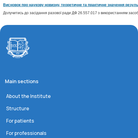
Висновок про наукову новизну, теоретичне та практичне значення резуль
Долучитись до засідання разової ради ДФ 26.557.017 з використанням засоб
Main sections
About the Institute
Structure
For patients
For professionals