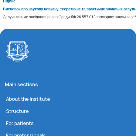
Підпис
Висновок про наукову новизну, теоретичне та практичне значення резуль
Долучитись до засідання разової ради ДФ 26.557.013 з використанням засоб
Main sections
About the Institute
Structure
For patients
For professionals