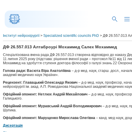
Інститут нейрохірургії
>
Specialized scientific councils PhD
>
ДФ 26.557.013 А
ДФ 26.557.013 Алтаброурі Мохаммед Салех Мохаммед
Спеціалізована вчена рада ДФ 26.557.013 створена відповідно до наказу Дер
11 липня 2025 року (підстава: рішення вченої ради – протокол №11 від 11 
Мохаммед на здобуття ступеня доктора філософії з галузі знань 22 Охорон
Голова ради: Васюта Віра Анатоліївна
– д-р мед. наук, старш. досл., нача
академії медичних наук України».
Рецензент: Главацький Олександр Якович
– д-р мед. наук, професор, нач
нейрохірургії ім. акад. А.П. Ромоданова Національної академії медичних наук
Офіційний опонент: Нетлюх Андрій Михайлович
– д-р мед. наук, професор
Галицького.
Офіційний опонент: Муравський Андрій Володимирович
– д-р мед. наук, 
Шупика.
Офіційний опонент: Марущенко Мирослава Олегівна
– канд. мед наук, до
Дисертація