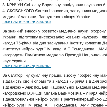
3. КРИЧУН Світлану Борисівну, завідувача науковою бі
4. СКОБСЬКОГО Євгена Івановича, заступника медично
медичної частини, Заслуженого лікаря України.
Наказ НАМНУ №39-к від 23.06.2025
За значний внесок у розвиток медичної науки, охорону
України, підготовку висококваліфікованих наукових і лік
нагоди 75-річчя від дня заснування Інститу колектив Д
«Інститут нейрохірургії ім. акад. А.П.Ромоданова НАМИ
нагородити Пам’ятною медаллю Президії Національної
наук України.
Наказ НАМНУ №42-к від 26.06.2025
За багаторічну сумлінну працю, високу професійну май
відданість своїй справі та з нагоди 75 річчя від дня за
відзнакою «Знак пошани Національної академії медичн
нагороджено ВОРОДІ Мілана Вадимовича – лікаря нейро
відновлювальної нейрохірургії з рентгенопераційною Д
нейрохірургії ім. акад. А.П. Ромоданова НАМИ України»