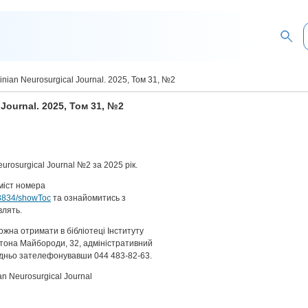
nian Neurosurgical Journal. 2025, Том 31, №2
Journal. 2025, Том 31, №2
rosurgical Journal №2 за 2025 рік.
міст номера
/18834/showToc
та ознайомитись з
влять.
жна отримати в бібліотеці Інституту
латона Майбороди, 32, адміністративний
редньо зателефонувавши 044 483-82-63.
an Neurosurgical Journal