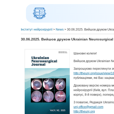
Інститут нейрохірургії
>
News
>
30.06.2025. Вийшов друком Ukrai
30.06.2025. Вийшов друком Ukrainian Neurosurgical 
Шановні колеги!
Вийшов друком Ukrainian Neu
Запрошуємо переглянути з
http://theunj.org/issue/view
публікаціями, які Вас заціка
Друковану версію номера мо
нейрохірургії (Київ, вул. П
корпус, 8-й поверх), попе
З повагою, Редакція Ukraini
unj.office@gmail.com
http://theunj.org