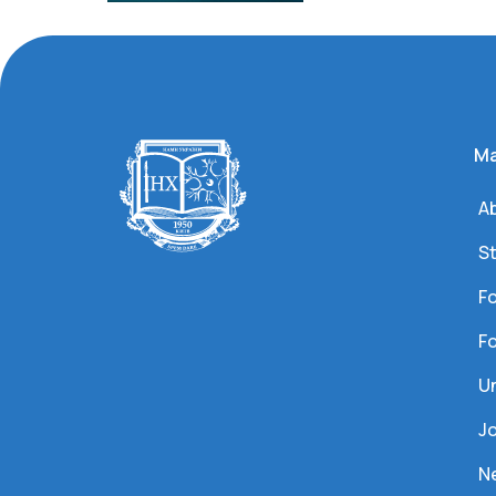
Ma
Ab
S
Fo
Fo
U
J
N