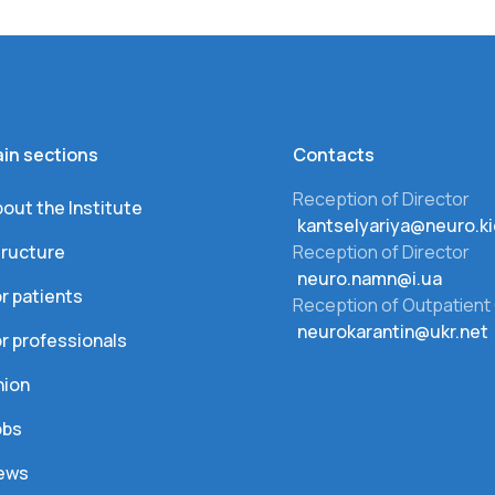
in sections
Сontacts
Reception of Director
out the Institute
kantselyariya@neuro.ki
tructure
Reception of Director
neuro.namn@i.ua
r patients
Reception of Outpatient 
neurokarantin@ukr.net
r professionals
nion
obs
ews