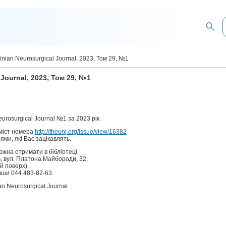
nian Neurosurgical Journal, 2023, Том 29, №1
Journal, 2023, Том 29, №1
rosurgical Journal №1 за 2023 рік.
міст номера
http://theunj.org/issue/view/16382
ями, які Вас зацікавлять.
ожна отримати в бібліотеці
їв, вул. Платона Майбороди, 32,
й поверх),
ши 044 483-82-63.
an Neurosurgical Journal