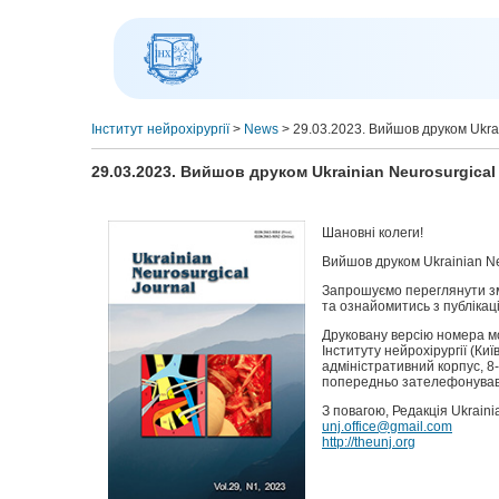
Інститут нейрохірургії
>
News
>
29.03.2023. Вийшов друком Ukrai
29.03.2023. Вийшов друком Ukrainian Neurosurgical 
Шановні колеги!
Вийшов друком Ukrainian Neu
Запрошуємо переглянути з
та ознайомитись з публікаці
Друковану версію номера м
Інституту нейрохірургії (Ки
адміністративний корпус, 8-
попередньо зателефонував
З повагою, Редакція Ukraini
unj.office@gmail.com
http://theunj.org