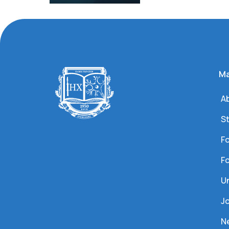
Ma
Ab
S
Fo
Fo
U
J
N