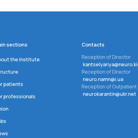
in sections
Сontacts
Reception of Director
out the Institute
kantselyariya@neuro.ki
tructure
Reception of Director
neuro.namn@i.ua
r patients
Reception of Outpatient 
neurokarantin@ukr.net
r professionals
nion
obs
ews