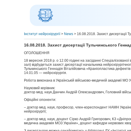
Інститут нейрохірургії
>
News
>
16.08.2018. Захист дисертації Т
16.08.2018. Захист дисертації Тульчинського Генна
ОГОЛОШЕННЯ
18 вересня 2018 р. о 12.00 годині на засіданні Спеціалізованої 
зал) відбудеться захист дисертації начальника нейрохірургічног
Тульчинського Геннадія Віталійовича «Краніопластика дефектів
14.01.05 — нейрохірургія.
Робота виконана в Українській військово-медичній академії МО У
Науковий керівник:
доктор мед. наук Данчин Андрій Олександрович, Головний військ
Офіційні опоненти:
– доктор мед. наук, професор, член-кореспондент НАМН Україн
нейрохірургії;
– доктор мед. наук, доцент Сірко Андрій Григорович, КЗ «Дніпро
медична академія МОЗ України», доцент кафедри нервових хворо
З дисертацією можна ознайомитись у бібліотеці ДУ «Інститут ней