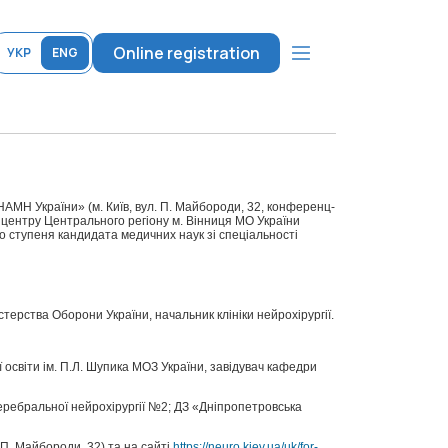
Online registration
УКР
ENG
а НАМН України» (м. Київ, вул. П. Майбороди, 32, конференц-
го центру Центрального регіону м. Вінниця МО України
о ступеня кандидата медичних наук зі спеціальності
терства Оборони України, начальник клініки нейрохірургії.
світи ім. П.Л. Шупика МОЗ України, завідувач кафедри
 церебральної нейрохірургії №2; ДЗ «Дніпропетровська
 П. Майбороди, 32) та на сайті
https://neuro.kiev.ua/uk/for-