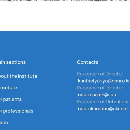
in sections
Сontacts
Reception of Director
out the Institute
kantselyariya@neuro.ki
tructure
Reception of Director
neuro.namn@i.ua
r patients
Reception of Outpatient 
neurokarantin@ukr.net
r professionals
nion