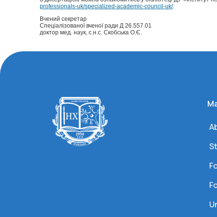
professionals-uk/specialized-academic-council-uk/
.
Вчений секретар
Спеціалізованої вченої ради Д 26.557.01
доктор мед. наук, с.н.с. Скобська О.Є.
Ma
Ab
S
Fo
Fo
U