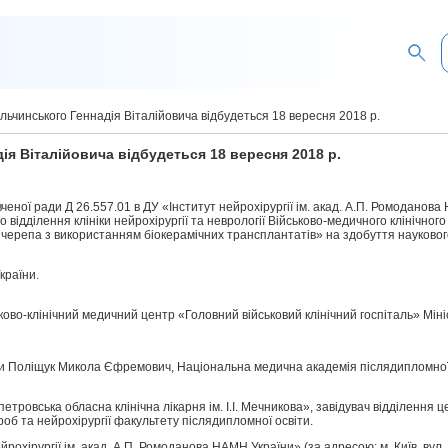
ульчинського Геннадія Віталійовича відбудеться 18 вересня 2018 р.
дія Віталійовича відбудеться 18 вересня 2018 р.
вченої ради Д 26.557.01 в ДУ «Інститут нейрохірургії ім. акад. А.П. Ромоданов
о відділення клініки нейрохірургії та неврології Військово-медичного клінічно
 черепа з використанням біокерамічних трансплантатів» на здобуття науковог
країни.
ово-клінічний медичний центр «Головний військовий клінічний госпіталь» Мініс
и Поліщук Микола Єфремович, Національна медична академія післядипломної о
петровська обласна клінічна лікарня ім. І.І. Мечникова», завідувач відділення
б та нейрохірургії факультету післядипломної освіти.
рохірургії ім. акад. А.П. Ромоданова НАМН України» (за адресою: м. Київ, вул.